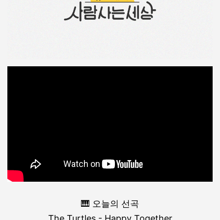
🎹 오늘의 선곡
The Turtles - Happy Together