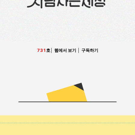
731
호
│
웹에서 보기
│
구독하기