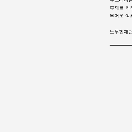
휴재를 하
무더운 여
노무현재단